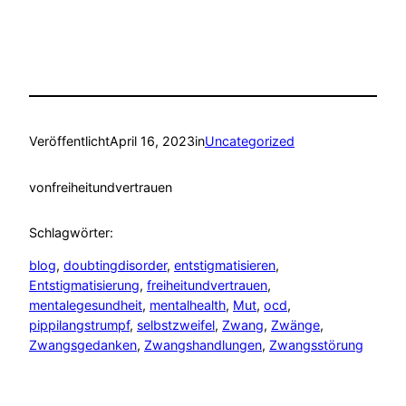
Veröffentlicht
April 16, 2023
in
Uncategorized
von
freiheitundvertrauen
Schlagwörter:
blog
, 
doubtingdisorder
, 
entstigmatisieren
, 
Entstigmatisierung
, 
freiheitundvertrauen
, 
mentalegesundheit
, 
mentalhealth
, 
Mut
, 
ocd
, 
pippilangstrumpf
, 
selbstzweifel
, 
Zwang
, 
Zwänge
, 
Zwangsgedanken
, 
Zwangshandlungen
, 
Zwangsstörung