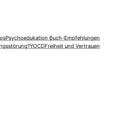
eos
Psychoedukation Buch-Empfehlungen
angsstörung?
YOCD
Freiheit und Vertrauen