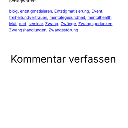
Schlagwörter:
blog
, 
entstigmatisieren
, 
Entstigmatisierung
, 
Event
, 
freiheitundvertrauen
, 
mentalegesundheit
, 
mentalhealth
, 
Mut
, 
ocd
, 
seminar
, 
Zwang
, 
Zwänge
, 
Zwangsgedanken
, 
Zwangshandlungen
, 
Zwangsstörung
Kommentar verfassen