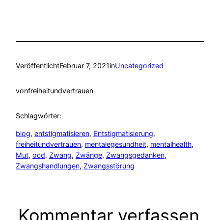
Veröffentlicht
Februar 7, 2021
in
Uncategorized
von
freiheitundvertrauen
Schlagwörter:
blog
, 
entstigmatisieren
, 
Entstigmatisierung
, 
freiheitundvertrauen
, 
mentalegesundheit
, 
mentalhealth
, 
Mut
, 
ocd
, 
Zwang
, 
Zwänge
, 
Zwangsgedanken
, 
Zwangshandlungen
, 
Zwangsstörung
Kommentar verfassen