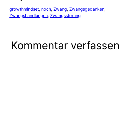
growthmindset
, 
noch
, 
Zwang
, 
Zwangsgedanken
, 
Zwangshandlungen
, 
Zwangsstörung
Kommentar verfassen