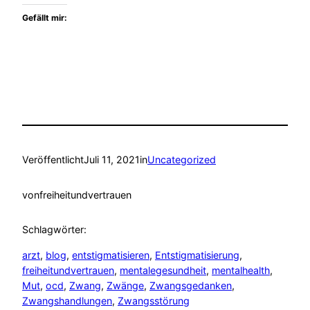
Gefällt mir:
Veröffentlicht
Juli 11, 2021
in
Uncategorized
von
freiheitundvertrauen
Schlagwörter:
arzt
, 
blog
, 
entstigmatisieren
, 
Entstigmatisierung
, 
freiheitundvertrauen
, 
mentalegesundheit
, 
mentalhealth
, 
Mut
, 
ocd
, 
Zwang
, 
Zwänge
, 
Zwangsgedanken
, 
Zwangshandlungen
, 
Zwangsstörung