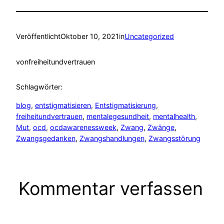
Veröffentlicht
Oktober 10, 2021
in
Uncategorized
von
freiheitundvertrauen
Schlagwörter:
blog
, 
entstigmatisieren
, 
Entstigmatisierung
, 
freiheitundvertrauen
, 
mentalegesundheit
, 
mentalhealth
, 
Mut
, 
ocd
, 
ocdawarenessweek
, 
Zwang
, 
Zwänge
, 
Zwangsgedanken
, 
Zwangshandlungen
, 
Zwangsstörung
Kommentar verfassen