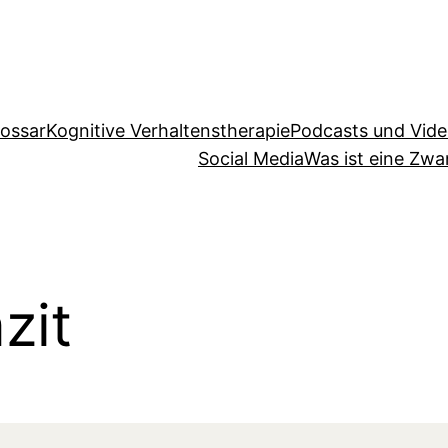
lossar
Kognitive Verhaltenstherapie
Podcasts und Vid
Social Media
Was ist eine Zw
zit