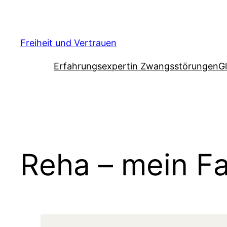
Zum
Inhalt
springen
Freiheit und Vertrauen
Erfahrungsexpertin Zwangsstörungen
G
Reha – mein Fa