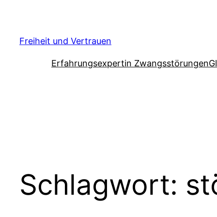
Zum
Inhalt
springen
Freiheit und Vertrauen
Erfahrungsexpertin Zwangsstörungen
G
Schlagwort:
st