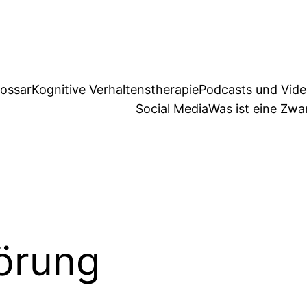
lossar
Kognitive Verhaltenstherapie
Podcasts und Vid
Social Media
Was ist eine Zw
örung