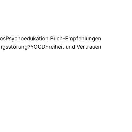
eos
Psychoedukation Buch-Empfehlungen
angsstörung?
YOCD
Freiheit und Vertrauen