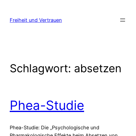
Zum
Inhalt
Freiheit und Vertrauen
springen
Schlagwort:
absetzen
Phea-Studie
Phea-Studie: Die „Psychologische und
Pharmakologische Effekte beim Absetzen von