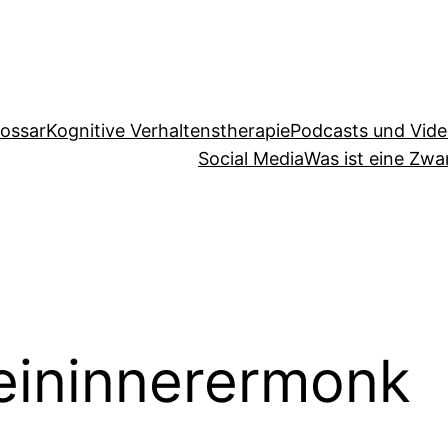
lossar
Kognitive Verhaltenstherapie
Podcasts und Vid
Social Media
Was ist eine Zw
ininnerermonk