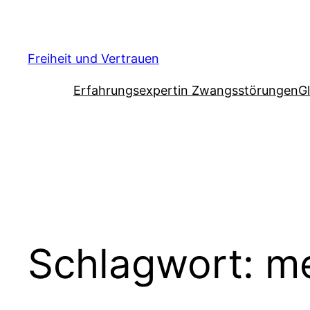
Zum
Inhalt
springen
Freiheit und Vertrauen
Erfahrungsexpertin Zwangsstörungen
G
Schlagwort:
me