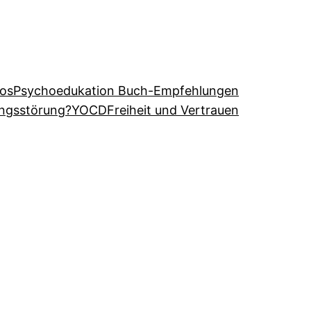
eos
Psychoedukation Buch-Empfehlungen
angsstörung?
YOCD
Freiheit und Vertrauen