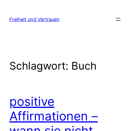
Zum
Inhalt
Freiheit und Vertrauen
springen
Schlagwort:
Buch
positive
Affirmationen –
wann sie nicht